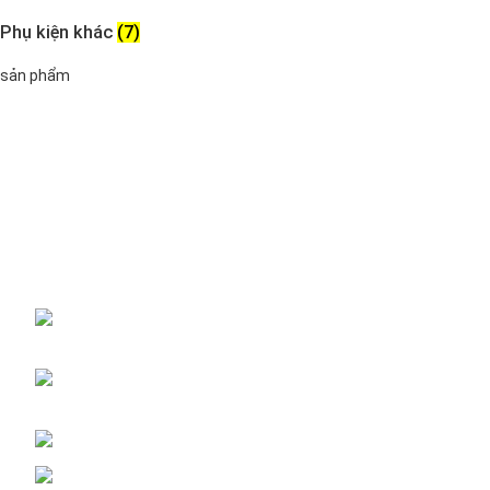
Phụ kiện khác
(7)
sản phẩm
Đại lý phân phối linh kiện tự động hóa và vật tư công nghiệp
ĐKKD: Số 15, Ngách 268/56/7 Ngọc Thụy,
Phường Bồ Đề, TP. Hà Nội
Văn phòng giao dịch: Số 59 Phố Gia Thượng,
Phường Bồ Đề, TP. Hà Nội
Liên hệ: 0866451088 / 0356092572
Email: kstechnovietnam@gmail.com