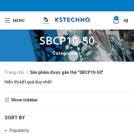
0
MENU
0
₫
SBCP10-50
Categories
Trang chủ
Sản phẩm được gắn thẻ “SBCP10-50”
Hiển thị kết quả duy nhất
Show sidebar
SORT BY
Popularity