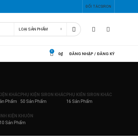
ĐỐI TÁC
SIRON
LOẠI SẢN PHẨM
0
0
₫
ĐĂNG NHẬP / ĐĂNG KÝ
KIỆN KHÁC
PHỤ KIỆN SIRON KHÁC
PHỤ KIÊN SIRON KHÁC
Sản Phẩm
50 Sản Phẩm
16 Sản Phẩm
INH KIỆN KHUÔN
10 Sản Phẩm