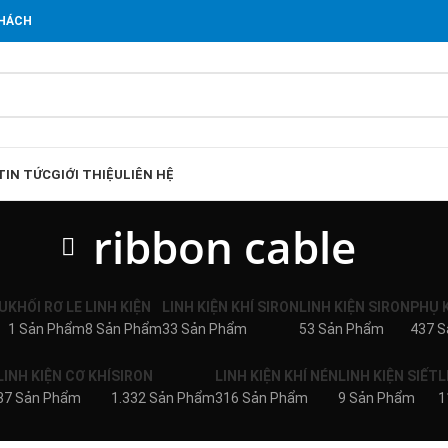
KHÁCH
TIN TỨC
GIỚI THIỆU
LIÊN HỆ
ribbon cable
U
KHỐI RƠ LE
LINH KIỆN
LINH KIỆN KHÍ SIRON
LINH KIỆN SIRON
PHỤ 
1 Sản Phẩm
8 Sản Phẩm
33 Sản Phẩm
53 Sản Phẩm
437 
LINH KIỆN CƠ KHÍ
SIRON
LINH KIỆN KHÍ NÉN
LINH KIỆN SIẾT
L
37 Sản Phẩm
1.332 Sản Phẩm
316 Sản Phẩm
9 Sản Phẩm
1