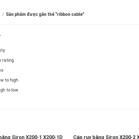
ủ
Sản phẩm được gắn thẻ “ribbon cable”
Y
ity
 rating
ss
ow to high
igh to low
băng Siron X200-1 X200-1D
Cáp ruy băng Siron X200-2 