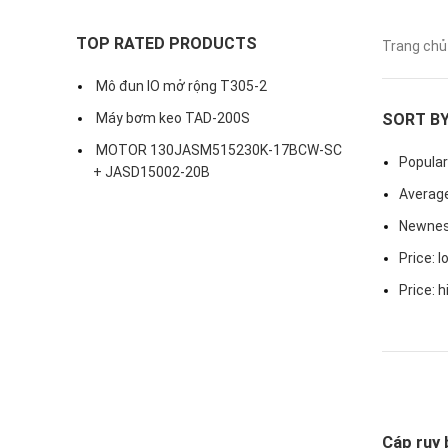
TOP RATED PRODUCTS
Trang ch
Mô đun IO mở rộng T305-2
Máy bơm keo TAD-200S
SORT B
MOTOR 130JASM515230K-17BCW-SC
Popular
+ JASD15002-20B
Average
Newne
Price: l
Price: h
Cáp ruy 