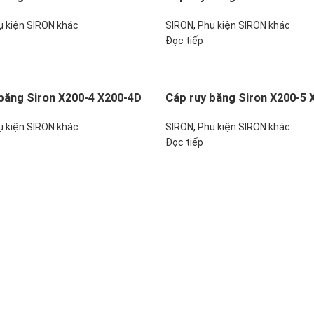
ụ kiện SIRON khác
SIRON
,
Phụ kiện SIRON khác
Đọc tiếp
băng Siron X200-4 X200-4D
Cáp ruy băng Siron X200-5 
ụ kiện SIRON khác
SIRON
,
Phụ kiện SIRON khác
Đọc tiếp
nghiệp
ụy, Phường Bồ Đề, TP. Hà Nội
Thượng, Phường Bồ Đề, TP. Hà Nội