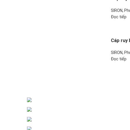
SIRON
,
Ph
Đọc tiếp
Cáp ruy 
SIRON
,
Ph
Đọc tiếp
Đại lý phân phối linh kiện tự động hóa và vật tư công 
ĐKKD: Số 15, Ngách 268/56/7 Ngọc Th
Văn phòng giao dịch: Số 59 Phố Gia 
Liên hệ: 0866451088 / 0356092572
Email: kstechnovietnam@gmail.com