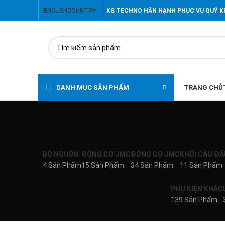
ENGLISH
COUNTRY
KS TECHNO HÂN HẠNH PHỤC VỤ QUÝ 
DANH MỤC SẢN PHẨM
TRANG CHỦ
BỘ NGUỒN
ĐỘNG CƠ JMC
ĐỘNG CƠ JMC
KHỐI CẦU ĐẤ
4 Sản Phẩm
15 Sản Phẩm
34 Sản Phẩm
11 Sản Phẩm
PHỤ KIỆN KHÁC
139 Sản Phẩm