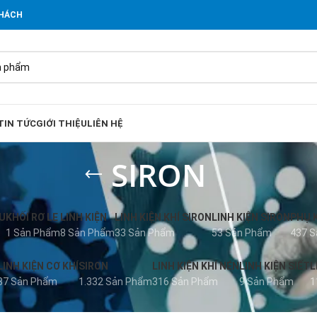
KHÁCH
TIN TỨC
GIỚI THIỆU
LIÊN HỆ
SIRON
U
KHỐI RƠ LE
LINH KIỆN
LINH KIỆN KHÍ SIRON
LINH KIỆN SIRON
PHỤ 
1 Sản Phẩm
8 Sản Phẩm
33 Sản Phẩm
53 Sản Phẩm
437 
LINH KIỆN CƠ KHÍ
SIRON
LINH KIỆN KHÍ NÉN
LINH KIỆN SIẾT
L
37 Sản Phẩm
1.332 Sản Phẩm
316 Sản Phẩm
9 Sản Phẩm
1