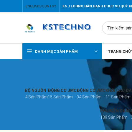
ENGLISH
COUNTRY
KS TECHNO HÂN HẠNH PHỤC VỤ QUÝ 
DANH MỤC SẢN PHẨM
TRANG CHỦ
BỘ NGUỒN
ĐỘNG CƠ JMC
ĐỘNG CƠ JMC
KHỐI CẦU ĐẤ
4 Sản Phẩm
15 Sản Phẩm
34 Sản Phẩm
11 Sản Phẩm
PHỤ KIỆN KHÁC
139 Sản Phẩm