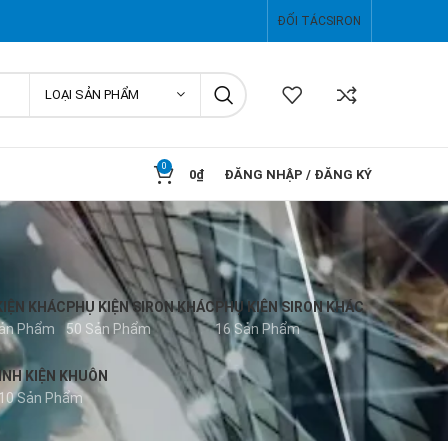
ĐỐI TÁC
SIRON
LOẠI SẢN PHẨM
0
0
₫
ĐĂNG NHẬP / ĐĂNG KÝ
KIỆN KHÁC
PHỤ KIỆN SIRON KHÁC
PHỤ KIÊN SIRON KHÁC
Sản Phẩm
50 Sản Phẩm
16 Sản Phẩm
INH KIỆN KHUÔN
10 Sản Phẩm