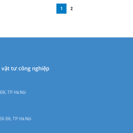
1
2
à vật tư công nghiệp
ề, TP. Hà Nội
ồ Đề, TP. Hà Nội