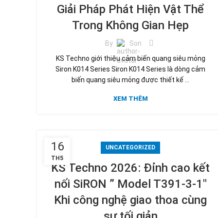
Giải Pháp Phát Hiện Vật Thể
Trong Không Gian Hẹp
By
Son
KS Techno giới thiệu cảm biến quang siêu mỏng
Siron K014 Series Siron K014 Series là dòng cảm
biến quang siêu mỏng được thiết kế ...
XEM THÊM
16
UNCATEGORIZED
TH5
KS Techno 2026: Đỉnh cao kết
nối SiRON ” Model T391-3-1″
Khi công nghệ giao thoa cùng
sự tối giản