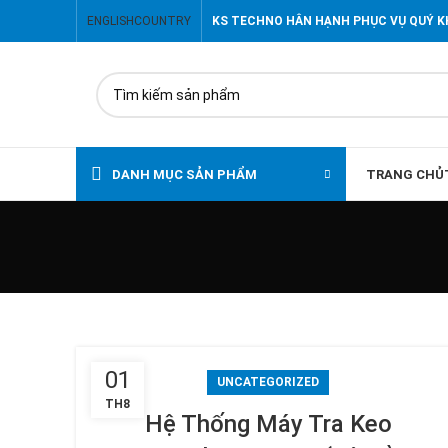
ENGLISH
COUNTRY
KS TECHNO HÂN HẠNH PHỤC VỤ QUÝ 
DANH MỤC SẢN PHẨM
TRANG CHỦ
01
UNCATEGORIZED
TH8
Hệ Thống Máy Tra Keo