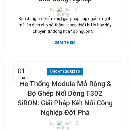
By
Son
Bạn đang tìm kiếm một giải pháp cấp nguồn mạnh
mẽ, ổn định cho hệ thống laser, thiết bị UV hay dây
chuyền tự động hóa? Bộ nguồn Si...
XEM THÊM
01
UNCATEGORIZED
TH4
Hệ Thống Module Mở Rộng &
Bộ Ghép Nối Dòng T302
SiRON: Giải Pháp Kết Nối Công
Nghiệp Đột Phá
By
Son