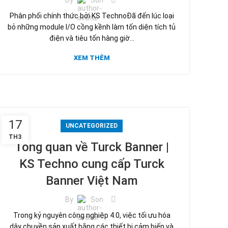
Phân phối chính thức bởi KS TechnoĐã đến lúc loại
bỏ những module I/O cồng kềnh làm tốn diện tích tủ
điện và tiêu tốn hàng giờ...
XEM THÊM
17
UNCATEGORIZED
TH3
Tổng quan về Turck Banner |
KS Techno cung cấp Turck
Banner Việt Nam
By
Son
Trong kỷ nguyên công nghiệp 4.0, việc tối ưu hóa
dây chuyền sản xuất bằng các thiết bị cảm biến và