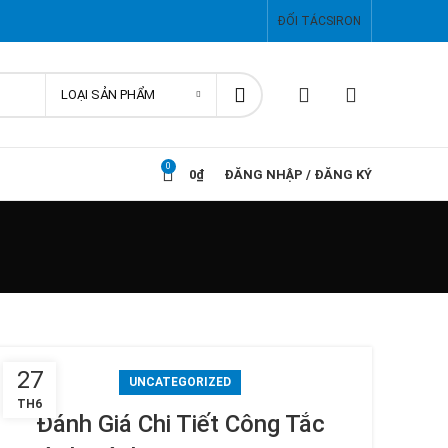
ĐỐI TÁC
SIRON
LOẠI SẢN PHẨM
0
0
₫
ĐĂNG NHẬP / ĐĂNG KÝ
27
UNCATEGORIZED
TH6
Đánh Giá Chi Tiết Công Tắc