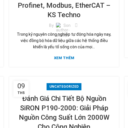
Profinet, Modbus, EtherCAT –
KS Techno
By
Son
Trong kỷ nguyên công nghiệp tự động hóa ngày nay,
việc đồng bộ hóa dữ liệu giữa các hệ thống điều
khiển là yếu tố sống còn của mọi...
XEM THÊM
09
UNCATEGORIZED
TH5
Đánh Giá Chi Tiết Bộ Nguồn
SiRON P190-2000: Giải Pháp
Nguồn Công Suất Lớn 2000W
Cho Công Nghiệp