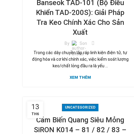
Banseok TAD-101 (Bộ Điều
Khiển TAD-200S): Giải Pháp
Tra Keo Chính Xác Cho Sản
Xuất
By
Son
Trong các dây chuyền lắp ráp linh kiện điện tử, tự
động hóa và cơ khí chính xác, việc kiểm soát lượng
keo/chất lỏng đầu ra là yếu ...
XEM THÊM
13
UNCATEGORIZED
TH6
Cảm Biến Quang Siêu Mỏng
SiRON K014 – 81 / 82 / 83 –