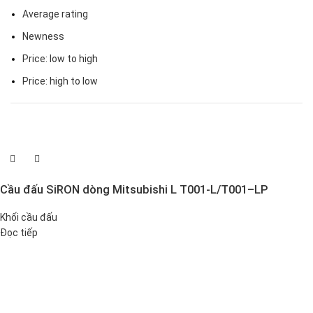
Average rating
Newness
Price: low to high
Price: high to low
Cầu đấu SiRON dòng Mitsubishi L T001-L/T001–LP
Khối cầu đấu
Đọc tiếp
Đại lý phân phối linh kiện tự động hóa và vật tư công nghiệp