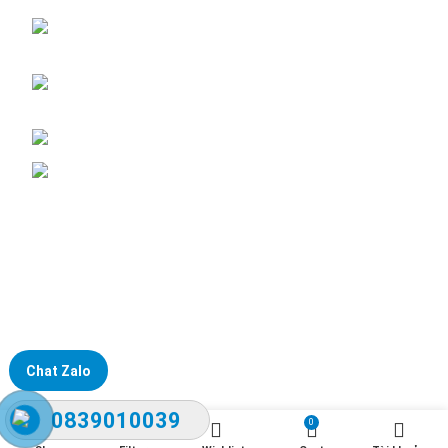
ĐKKD: Số 15, Ngách 268/56/7 Ngọc Thụy,
Phường Bồ Đề, TP. Hà Nội
Văn phòng giao dịch: Số 59 Phố Gia Thượng,
Phường Bồ Đề, TP. Hà Nội
Liên hệ: 0866451088 / 0356092572
Email: kstechnovietnam@gmail.com
Chat Zalo
0839010039
0