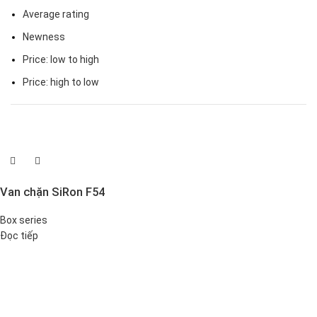
Average rating
Newness
Price: low to high
Price: high to low
Van chặn SiRon F54
Box series
Đọc tiếp
Đại lý phân phối linh kiện tự động hóa và vật tư công nghiệp