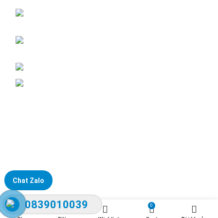
ĐKKD: Số 15, Ngách 268/56/7 Ngọc Thụy,
Phường Bồ Đề, TP. Hà Nội
Văn phòng giao dịch: Số 59 Phố Gia Thượng,
Phường Bồ Đề, TP. Hà Nội
Liên hệ: 0866451088 / 0356092572
Email: kstechnovietnam@gmail.com
Chat Zalo
0839010039
0