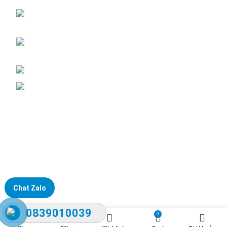
ĐKKD: Số 15, Ngách 268/56/7 Ngọc Thụy,
Phường Bồ Đề, TP. Hà Nội
Văn phòng giao dịch: Số 59 Phố Gia Thượng,
Phường Bồ Đề, TP. Hà Nội
Liên hệ: 0866451088 / 0356092572
Email: kstechnovietnam@gmail.com
Chat Zalo
0839010039
0