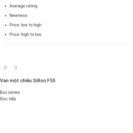
Average rating
Newness
Price: low to high
Price: high to low
Van một chiều SiRon F55
Box series
Đọc tiếp
Đại lý phân phối linh kiện tự động hóa và vật tư công nghiệp