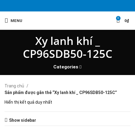
0
MENU
0
₫
Xy lanh khí _
CP96SDB50-125C
Categories
Trang chủ
Sản phẩm được gắn thẻ “Xy lanh khí _ CP96SDB50-125C”
Hiển thị kết quả duy nhất
Show sidebar