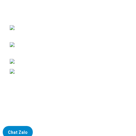
Đại lý phân phối linh kiện tự động hóa và vật tư công nghiệp
ĐKKD: Số 15, Ngách 268/56/7 Ngọc Thụy,
Phường Bồ Đề, TP. Hà Nội
Văn phòng giao dịch: Số 59 Phố Gia Thượng,
Phường Bồ Đề, TP. Hà Nội
Liên hệ: 0866451088 / 0356092572
Email: kstechnovietnam@gmail.com
Chat Zalo