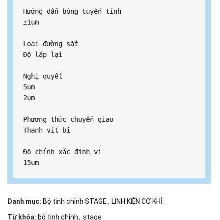
Hướng dẫn bóng tuyến tính

±1um

Loại đường sắt

Độ lặp lại

Nghị quyết

5um

2um

Phương thức chuyển giao

Thanh vít bi

Độ chính xác định vị

15um
Danh mục:
Bộ tinh chỉnh STAGE
,
LINH KIỆN CƠ KHÍ
Từ khóa:
bộ tinh chỉnh
,
stage