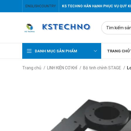
ENGLISH
COUNTRY
KS TECHNO HÂN HẠNH PHỤC VỤ QUÝ 
DANH MỤC SẢN PHẨM
TRANG CHỦ
Trang chủ
LINH KIỆN CƠ KHÍ
Bộ tinh chỉnh STAGE
Lo