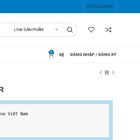
ĐỐI TÁC
SIRON
LOẠI SẢN PHẨM
0
0
₫
ĐĂNG NHẬP / ĐĂNG KÝ
WR
no Việt Nam 
