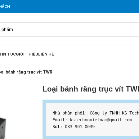
KHÁCH
TIN TỨC
GIỚI THIỆU
LIÊN HỆ
ại bánh răng trục vít TWR
Loại bánh răng trục vít T
Nhà phân phối: Công ty TNHH KS Tech
Email: 
kstechnovietnam@gmail.com
Sđt: 
083-901-0039