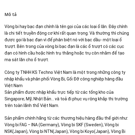
Mô tả
Vòng bi hay bạc đạn chính là tên gọi của các loại ổ lăn. Đây chính
là chi tiết truyền động cơ khí rất quan trọng. Và thường thì chúng
được gọi là bạc đạn vì để phân biệt nó với bạc dầu- một loại ổ
trượt. Bên trong của vòng bi bạc đạn là các ổ trượt có các cục
đạn có hình cầu hoặc hình trụ thằng hoặc trụ côn nhằm để tạo
ma sát lăn cho ổ trượt.
Công ty TNHH KS Techno Việt Nam là một trong những công ty
nhập khẩu và phân phối Vòng Bi, Gối Đỡ công nghiệp hàng đầu
Việt Nam
Sản phẩm được nhập khẩu trực tiếp từ các tổng kho của
Singapore; Mỹ; Nhật Bản… và toả đi phục vụ rộng khắp thị trường
trên toàn lãnh thổ Việt Nam.
Sản phẩm chính hãng từ các thương hiệu hàng đầu thế giới như:
Vòng bi FAG – INA (Germany), Vòng bi SKF (Sweden), Vòng bi
NSK(Japan), Vòng bi NTN(Japan), Vòng bi Koyo(Japan), Vòng Bi