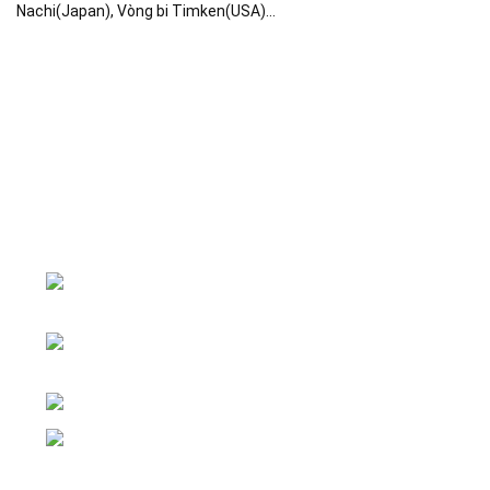
Nachi(Japan), Vòng bi Timken(USA)…
Đại lý phân phối linh kiện tự động hóa và vật tư công
nghiệp
ĐKKD: Số 15, Ngách 268/56/7 Ngọc Thụy,
Phường Bồ Đề, TP. Hà Nội
Văn phòng giao dịch: Số 59 Phố Gia
Thượng, Phường Bồ Đề, TP. Hà Nội
Liên hệ: 0866451088 / 0356092572
Email: kstechnovietnam@gmail.com