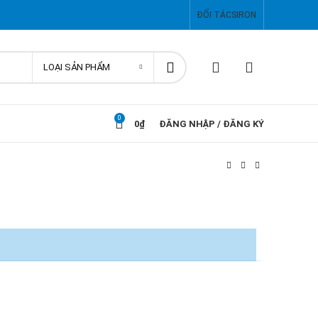
ĐỐI TÁC
SIRON
LOẠI SẢN PHẨM
0
0
₫
ĐĂNG NHẬP / ĐĂNG KÝ