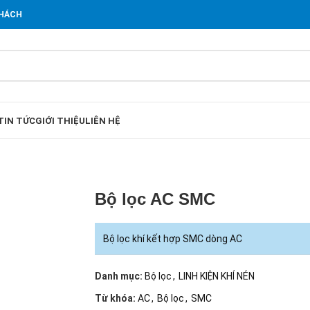
KHÁCH
TIN TỨC
GIỚI THIỆU
LIÊN HỆ
Bộ lọc AC SMC
Bộ lọc khí kết hợp SMC dòng AC
Danh mục:
Bộ lọc
,
LINH KIỆN KHÍ NÉN
Từ khóa:
AC
,
Bộ lọc
,
SMC