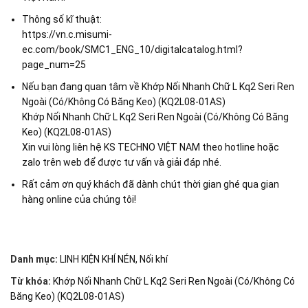
Thông số kĩ thuật:
https://vn.c.misumi-
ec.com/book/SMC1_ENG_10/digitalcatalog.html?
page_num=25
Nếu bạn đang quan tâm về Khớp Nối Nhanh Chữ L Kq2 Seri Ren
Ngoài (Có/Không Có Băng Keo) (KQ2L08-01AS)
Khớp Nối Nhanh Chữ L Kq2 Seri Ren Ngoài (Có/Không Có Băng
Keo) (KQ2L08-01AS)
Xin vui lòng liên hệ KS TECHNO VIỆT NAM theo hotline hoặc
zalo trên web để được tư vấn và giải đáp nhé.
Rất cảm ơn quý khách đã dành chút thời gian ghé qua gian
hàng online của chúng tôi!
Danh mục:
LINH KIỆN KHÍ NÉN
,
Nối khí
Từ khóa:
Khớp Nối Nhanh Chữ L Kq2 Seri Ren Ngoài (Có/Không Có
Băng Keo) (KQ2L08-01AS)