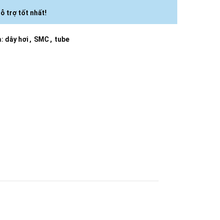
ỗ trợ tốt nhất!
:
dây hơi
,
SMC
,
tube