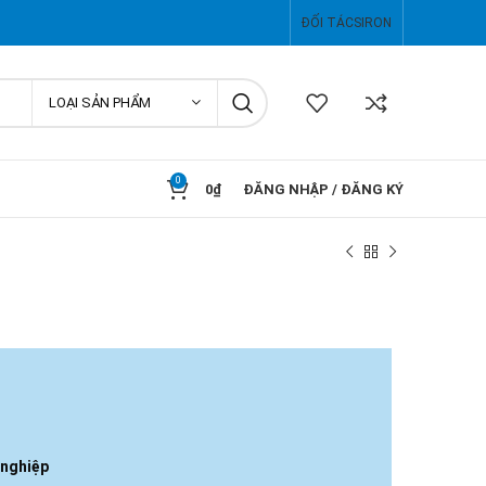
ĐỐI TÁC
SIRON
LOẠI SẢN PHẨM
0
0
₫
ĐĂNG NHẬP / ĐĂNG KÝ
 nghiệp