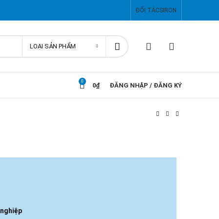
ĐỐI TÁC
SIRON
LOẠI SẢN PHẨM
0
0
₫
ĐĂNG NHẬP / ĐĂNG KÝ
 nghiệp