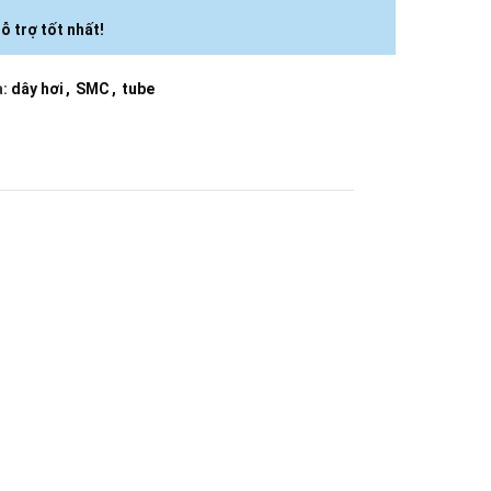
ỗ trợ tốt nhất!
:
dây hơi
,
SMC
,
tube