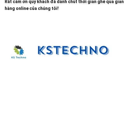
Rất cảm ơn quý khách đã dành chút thời gian ghé qua gian
hàng online của chúng tôi!
Đại lý phân phối linh kiện tự động hóa và vật tư công
nghiệp
ĐKKD: Số 15, Ngách 268/56/7 Ngọc Thụy, Phường Bồ
Đề, TP. Hà Nội
Văn phòng giao dịch: Số 59 Phố Gia Thượng, Phường
Bồ Đề, TP. Hà Nội
Liên hệ: 0866451088 / 0356092572
Email: kstechnovietnam@gmail.com