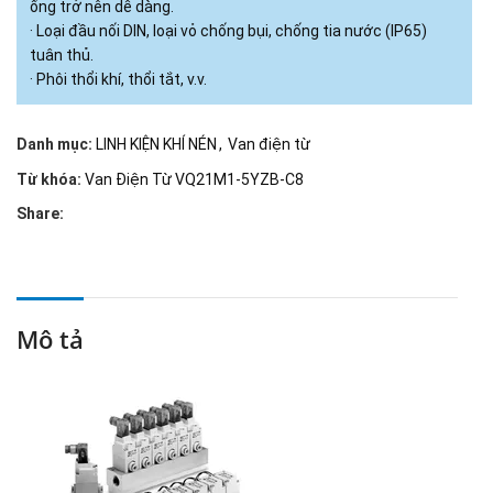
ống trở nên dễ dàng.
· Loại đầu nối DIN, loại vỏ chống bụi, chống tia nước (IP65)
tuân thủ.
· Phôi thổi khí, thổi tắt, v.v.
Danh mục:
LINH KIỆN KHÍ NÉN
,
Van điện từ
Từ khóa:
Van Điện Từ VQ21M1-5YZB-C8
Share:
Mô tả