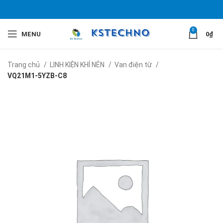
0
MENU
0
₫
Trang chủ
LINH KIỆN KHÍ NÉN
Van điện từ
VQ21M1-5YZB-C8