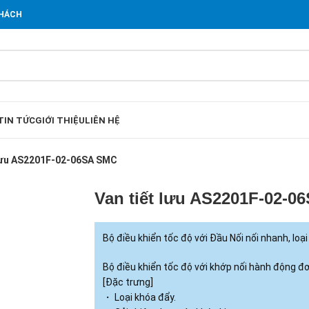
KHÁCH
TIN TỨC
GIỚI THIỆU
LIÊN HỆ
 lưu AS2201F-02-06SA SMC
Van tiết lưu AS2201F-02-0
Bộ điều khiển tốc độ với Đầu Nối nối nhanh, loạ
Bộ điều khiển tốc độ với khớp nối hành động đ
[Đặc trưng]
・ Loại khóa đẩy.