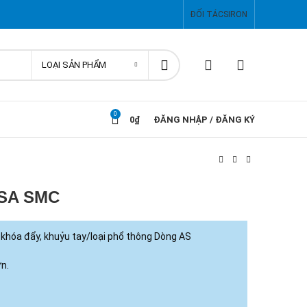
ĐỐI TÁC
SIRON
LOẠI SẢN PHẨM
0
0
₫
ĐĂNG NHẬP / ĐĂNG KÝ
6SA SMC
i khóa đẩy, khuỷu tay/loại phổ thông Dòng AS
ơn.