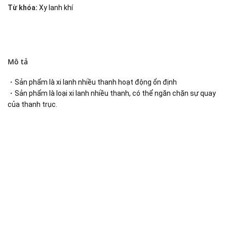
Từ khóa:
Xy lanh khí
Mô tả
・Sản phẩm là xi lanh nhiều thanh hoạt động ổn định
・Sản phẩm là loại xi lanh nhiều thanh, có thể ngăn chặn sự quay
của thanh trục.
Đại lý phân phối linh kiện tự động hóa và vật tư công
nghiệp