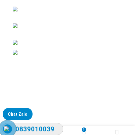
ĐKKD: Số 15, Ngách 268/56/7 Ngọc Thụy,
Phường Bồ Đề, TP. Hà Nội
Văn phòng giao dịch: Số 59 Phố Gia
Thượng, Phường Bồ Đề, TP. Hà Nội
Liên hệ: 0866451088 / 0356092572
Email: kstechnovietnam@gmail.com
Chat Zalo
0839010039
0