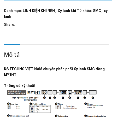
Danh mục:
LINH KIỆN KHÍ NÉN
,
Xy lanh khí
Từ khóa:
SMC
,
xy
lanh
Share:
Mô tả
KS TECHNO VIỆT NAM
chuyên phân phối
Xy lanh SMC dòng
MY1HT
Thông số kỹ thuật: