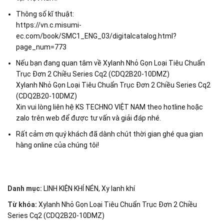
Thông số kĩ thuật:
https://vn.c.misumi-
ec.com/book/SMC1_ENG_03/digitalcatalog.html?
page_num=773
Nếu bạn đang quan tâm về Xylanh Nhỏ Gọn Loại Tiêu Chuẩn
Trục Đơn 2 Chiều Series Cq2 (CDQ2B20-10DMZ)
Xylanh Nhỏ Gọn Loại Tiêu Chuẩn Trục Đơn 2 Chiều Series Cq2
(CDQ2B20-10DMZ)
Xin vui lòng liên hệ KS TECHNO VIỆT NAM theo hotline hoặc
zalo trên web để được tư vấn và giải đáp nhé.
Rất cảm ơn quý khách đã dành chút thời gian ghé qua gian
hàng online của chúng tôi!
Danh mục:
LINH KIỆN KHÍ NÉN
,
Xy lanh khí
Từ khóa:
Xylanh Nhỏ Gọn Loại Tiêu Chuẩn Trục Đơn 2 Chiều
Series Cq2 (CDQ2B20-10DMZ)