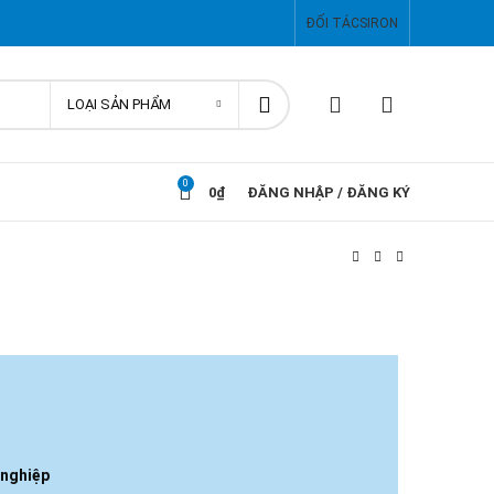
ĐỐI TÁC
SIRON
LOẠI SẢN PHẨM
0
0
₫
ĐĂNG NHẬP / ĐĂNG KÝ
 nghiệp