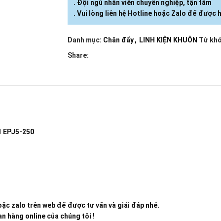
. Đội ngũ nhân viên chuyên nghiệp, tận tâm
. Vui lòng liên hệ Hotline hoặc Zalo để được h
Danh mục:
Chân đẩy
,
LINH KIỆN KHUÔN
Từ khó
Share:
1 EPJ5-250
ặc zalo trên web để được tư vấn và giải đáp nhé.
n hàng online của chúng tôi !