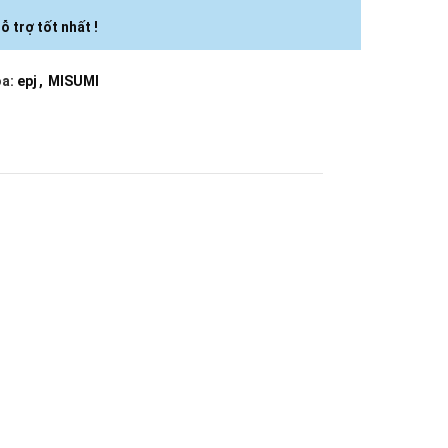
ỗ trợ tốt nhất !
a:
epj
,
MISUMI