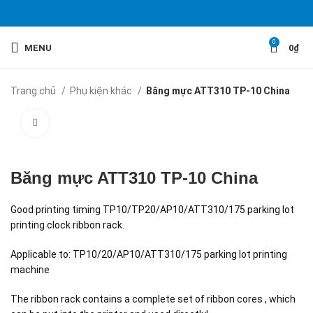
0
MENU
0
₫
Trang chủ
Phụ kiện khác
Băng mực ATT310 TP-10 China
Click to enlarge
Băng mực ATT310 TP-10 China
Good printing timing TP10/TP20/AP10/ATT310/175 parking lot
printing clock ribbon rack.
Applicable to: TP10/20/AP10/ATT310/175 parking lot printing
machine
The ribbon rack contains a complete set of ribbon cores , which