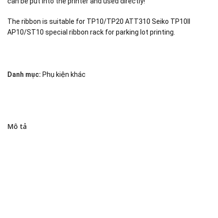
can be put into the printer and used directly!
The ribbon is suitable for TP10/TP20 ATT310 Seiko TP10II
AP10/ST10 special ribbon rack for parking lot printing.
Danh mục:
Phụ kiện khác
Mô tả