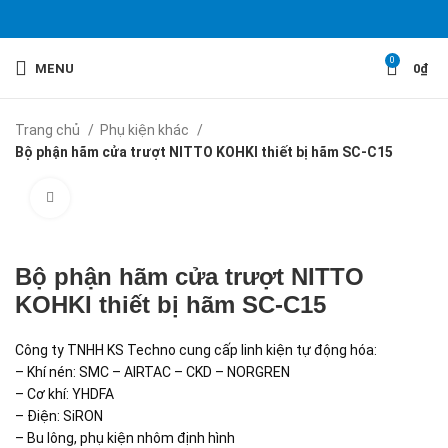
0
MENU
0
₫
Trang chủ
Phụ kiện khác
Bộ phận hãm cửa trượt NITTO KOHKI thiết bị hãm SC-C15
Click to enlarge
Bộ phận hãm cửa trượt NITTO
KOHKI thiết bị hãm SC-C15
Công ty TNHH KS Techno cung cấp linh kiện tự động hóa:
– Khí nén: SMC – AIRTAC – CKD – NORGREN
– Cơ khí: YHDFA
– Điện: SiRON
– Bu lông, phụ kiện nhôm định hình