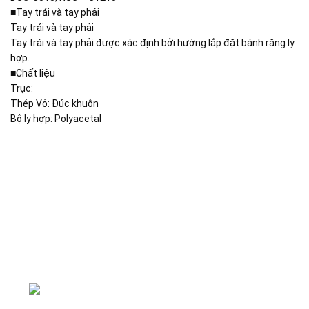
■Tay trái và tay phải
Tay trái và tay phải
Tay trái và tay phải được xác định bởi hướng lắp đặt bánh răng ly
hợp.
■Chất liệu
Trục:
Thép Vỏ: Đúc khuôn
Bộ ly hợp: Polyacetal
Đại lý phân phối linh kiện tự động hóa và vật tư công
nghiệp
ĐKKD: Số 15, Ngách 268/56/7 Ngọc Thụy,
Phường Bồ Đề, TP. Hà Nội