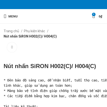
0
MENU
0
₫
Trang chủ
Phụ kiện khác
Nút nhấn SiRON H002(C)/ H004(C)
Click to enlarge
Nút nhấn SiRON H002(C)/ H004(C)
* Đèn báo độ sáng cao, dễ nhận biết, tuổi thọ cao, tiê
tính khác, giúp sử dụng an toàn hơn;

* Màng bảo vệ tĩnh điện giúp chống trầy xước bề mặt và
* Các tiếp điểm bằng hợp kim bạc, chân đồng và sốc điệ
Tài liệu kỹ thuật:
