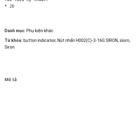
* 
2D
Danh mục:
Phụ kiện khác
Từ khóa:
button indicatior
,
Nút nhấn H002(C)-3-16G SIRON
,
sỉorn
,
Siron
Mô tả