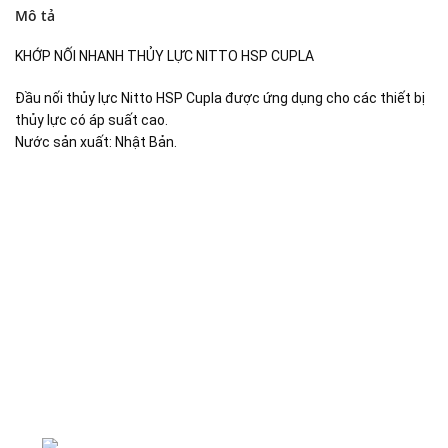
Mô tả
KHỚP NỐI NHANH THỦY LỰC NITTO HSP CUPLA
Đầu nối thủy lực Nitto HSP Cupla được ứng dụng cho các thiết bị
thủy lực có áp suất cao.
Nước sản xuất: Nhật Bản.
Đại lý phân phối linh kiện tự động hóa và vật tư công
nghiệp
ĐKKD: Số 15, Ngách 268/56/7 Ngọc Thụy,