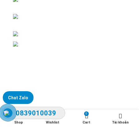
Phường Bồ Đề, TP. Hà Nội
Văn phòng giao dịch: Số 59 Phố Gia
Thượng, Phường Bồ Đề, TP. Hà Nội
Liên hệ: 0866451088 / 0356092572
Email: kstechnovietnam@gmail.com
Chat Zalo
0839010039
0
Shop
Wishlist
Cart
Tài khoản