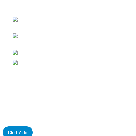
Đại lý phân phối linh kiện tự động hóa và vật tư công
nghiệp
ĐKKD: Số 15, Ngách 268/56/7 Ngọc Thụy,
Phường Bồ Đề, TP. Hà Nội
Văn phòng giao dịch: Số 59 Phố Gia
Thượng, Phường Bồ Đề, TP. Hà Nội
Liên hệ: 0866451088 / 0356092572
Email: kstechnovietnam@gmail.com
Chat Zalo