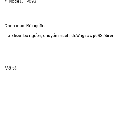
* Model: 
P093
Danh mục:
Bộ nguồn
Từ khóa:
bộ nguồn
,
chuyển mạch
,
đường ray
,
p093
,
Siron
Mô tả