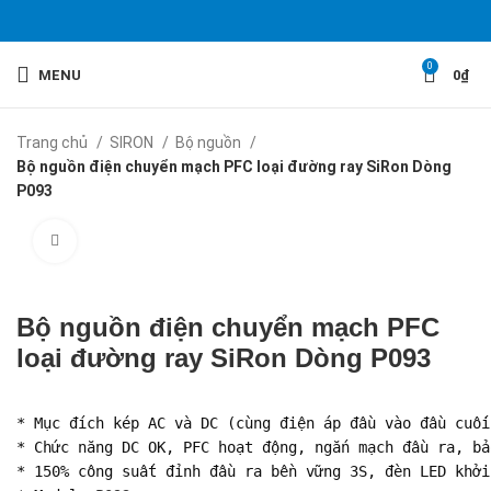
0
MENU
0
₫
Trang chủ
SIRON
Bộ nguồn
Bộ nguồn điện chuyển mạch PFC loại đường ray SiRon Dòng
P093
Click to enlarge
Bộ nguồn điện chuyển mạch PFC
loại đường ray SiRon Dòng P093
* Mục đích kép AC và DC (cùng điện áp đầu vào đầu cuối
* Chức năng DC OK, PFC hoạt động, ngắn mạch đầu ra, bả
* 150% công suất đỉnh đầu ra bền vững 3S, đèn LED khởi