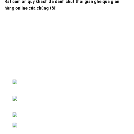
Rất cảm ơn quý khách đã dành chút thời gian ghé qua gian
hàng online của chúng tôi!
Đại lý phân phối linh kiện tự động hóa và vật tư công
nghiệp
ĐKKD: Số 15, Ngách 268/56/7 Ngọc
Thụy, Phường Bồ Đề, TP. Hà Nội
Văn phòng giao dịch: Số 59 Phố Gia
Thượng, Phường Bồ Đề, TP. Hà Nội
Liên hệ: 0866451088 / 0356092572
Email: kstechnovietnam@gmail.com