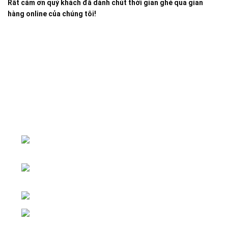
Rất cảm ơn quý khách đã dành chút thời gian ghé qua gian
hàng online của chúng tôi!
Đại lý phân phối linh kiện tự động hóa và vật tư công
nghiệp
ĐKKD: Số 15, Ngách 268/56/7 Ngọc
Thụy, Phường Bồ Đề, TP. Hà Nội
Văn phòng giao dịch: Số 59 Phố Gia
Thượng, Phường Bồ Đề, TP. Hà Nội
Liên hệ: 0866451088 / 0356092572
Email: kstechnovietnam@gmail.com