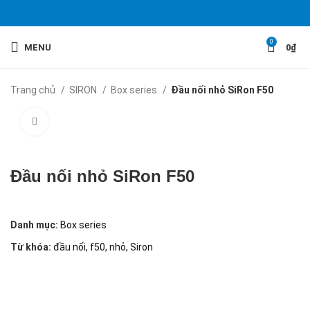
0
MENU
0
₫
Trang chủ
SIRON
Box series
Đầu nối nhỏ SiRon F50
Click to enlarge
Đầu nối nhỏ SiRon F50
Danh mục:
Box series
Từ khóa:
đầu nối
,
f50
,
nhỏ
,
Siron