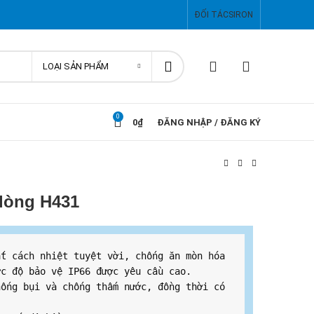
ĐỐI TÁC
SIRON
LOẠI SẢN PHẨM
0
0
₫
ĐĂNG NHẬP / ĐĂNG KÝ
dòng H431
t cách nhiệt tuyệt vời, chống ăn mòn hóa 
c độ bảo vệ IP66 được yêu cầu cao.

ống bụi và chống thấm nước, đồng thời có 