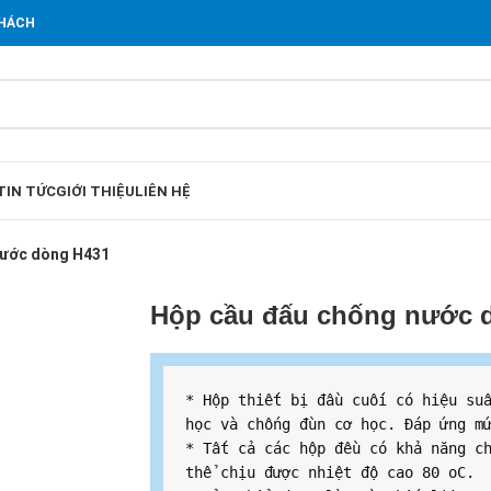
KHÁCH
TIN TỨC
GIỚI THIỆU
LIÊN HỆ
nước dòng H431
Hộp cầu đấu chống nước 
* Hộp thiết bị đầu cuối có hiệu suấ
học và chống đùn cơ học. Đáp ứng mứ
* Tất cả các hộp đều có khả năng ch
thể chịu được nhiệt độ cao 80 oC.
