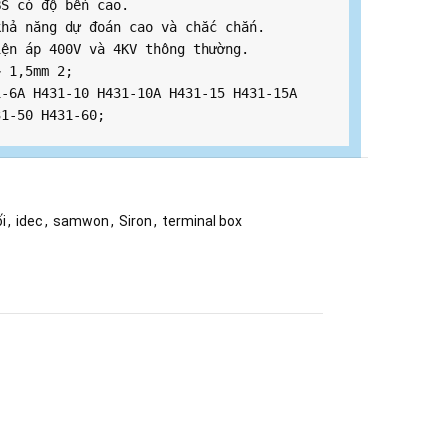
S có độ bền cao.

hả năng dự đoán cao và chắc chắn.

ện áp 400V và 4KV thông thường.

 1,5mm 2;

-6A H431-10 H431-10A H431-15 H431-15A 
31-50 H431-60;
i
,
idec
,
samwon
,
Siron
,
terminal box