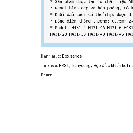
* Sản phẩm được làm từ chất liệu AB
* Ngoại hình đẹp và hào phóng, có k
* Khối đầu cuối có thể chịu được đi
* Dòng điện thông thường: 0,75mm 2~
* Model: H431-4 H431-4A H431-6 H431
H431-20 H431-30 H431-40 H431-45 H4
Danh mục:
Box series
Từ khóa:
H431
,
hanyoung
,
Hộp điều khiển kết nố
Share: