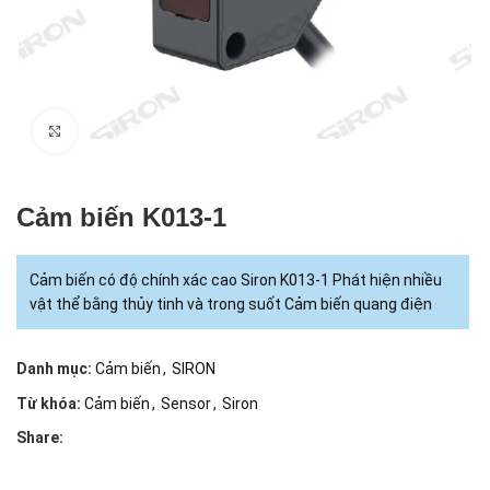
Click to enlarge
Cảm biến K013-1
Cảm biến có độ chính xác cao Siron K013-1 Phát hiện nhiều
vật thể bằng thủy tinh và trong suốt Cảm biến quang điện
Danh mục:
Cảm biến
,
SIRON
Từ khóa:
Cảm biến
,
Sensor
,
Siron
Share: