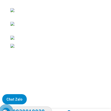
nghiệp
ĐKKD: Số 15, Ngách 268/56/7 Ngọc Thụy,
Phường Bồ Đề, TP. Hà Nội
Văn phòng giao dịch: Số 59 Phố Gia
Thượng, Phường Bồ Đề, TP. Hà Nội
Liên hệ: 0866451088 / 0356092572
Email: kstechnovietnam@gmail.com
Chat Zalo