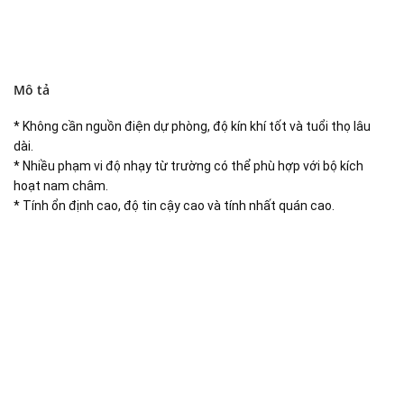
Mô tả
* Không cần nguồn điện dự phòng, độ kín khí tốt và tuổi thọ lâu
dài.
* Nhiều phạm vi độ nhạy từ trường có thể phù hợp với bộ kích
hoạt nam châm.
* Tính ổn định cao, độ tin cậy cao và tính nhất quán cao.
Đại lý phân phối linh kiện tự động hóa và vật tư công