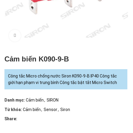
Click to enlarge
Cảm biến K090-9-B
Công tắc Micro chống nước Siron K090-9-B IP40 Công tắc
giới hạn phạm vi trung bình Công tắc bật tắt Micro Switch
Danh mục:
Cảm biến
,
SIRON
Từ khóa:
Cảm biến
,
Sensor
,
Siron
Share: