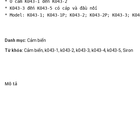
* Ổ cắm K043-1 đến K043-2

* K043-3 đến K043-5 có cáp và đầu nối

* Model: K043-1; K043-1P; K043-2; K043-2P; K043-3; K04
Danh mục:
Cảm biến
Từ khóa:
Cảm biến
,
k043-1
,
k043-2
,
k043-3
,
k043-4
,
k043-5
,
Siron
Mô tả