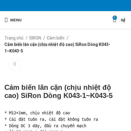
0
MENU
0
₫
Trang chủ
SIRON
Cảm biến
Cảm biến lân cận (chịu nhiệt độ cao) SiRon Dòng K043-
1~K043-5
Click to enlarge
Cảm biến lân cận (chịu nhiệt độ
cao) SiRon Dòng K043-1~K043-5
* M12×1mm, chịu nhiệt độ cao

* Cài đặt tuôn ra, cài đặt không tuôn ra

* Dòng DC 3 dây, đầu ra chuyển mạch
