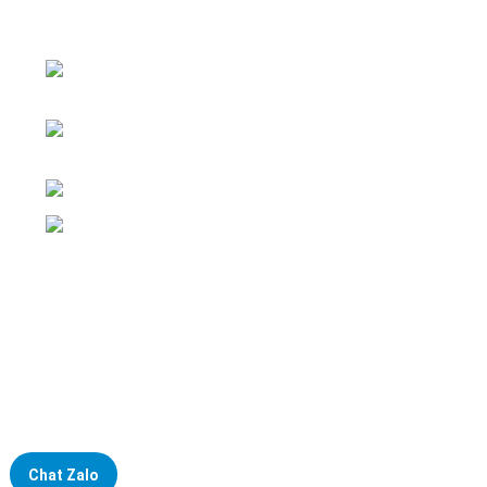
Đại lý phân phối linh kiện tự động hóa và vật tư công
nghiệp
ĐKKD: Số 15, Ngách 268/56/7 Ngọc Thụy,
Phường Bồ Đề, TP. Hà Nội
Văn phòng giao dịch: Số 59 Phố Gia
Thượng, Phường Bồ Đề, TP. Hà Nội
Liên hệ: 0866451088 / 0356092572
Email: kstechnovietnam@gmail.com
Chat Zalo