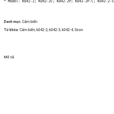
* Model: K042-2; K042-2C; K042-2P; K042-2P-C; K042-2-S
Danh mục:
Cảm biến
Từ khóa:
Cảm biến
,
k042-2
,
k042-3
,
k042-4
,
Siron
Mô tả