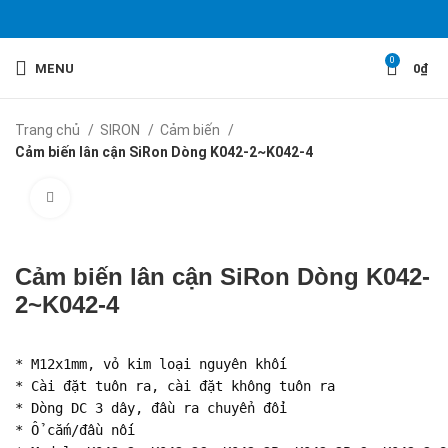
0
MENU
0
₫
Trang chủ
SIRON
Cảm biến
Cảm biến lân cận SiRon Dòng K042-2~K042-4
Click to enlarge
Cảm biến lân cận SiRon Dòng K042-
2~K042-4
* M12x1mm, vỏ kim loại nguyên khối

* Cài đặt tuôn ra, cài đặt không tuôn ra

* Dòng DC 3 dây, đầu ra chuyển đổi

* Ổ cắm/đầu nối
