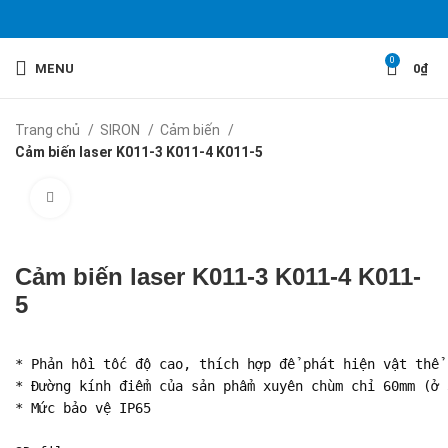
0
MENU
0
₫
Trang chủ
SIRON
Cảm biến
Cảm biến laser K011-3 K011-4 K011-5
Click to enlarge
Cảm biến laser K011-3 K011-4 K011-
5
* Phản hồi tốc độ cao, thích hợp để phát hiện vật thể 
* Đường kính điểm của sản phẩm xuyên chùm chỉ 60mm (ở 3
* Mức bảo vệ IP65
