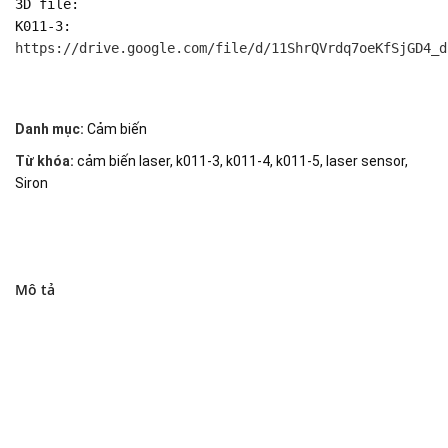
3D file:

https://drive.google.com/file/d/11ShrQVrdq7oeKfSjGD4_d
Danh mục:
Cảm biến
Từ khóa:
cảm biến laser
,
k011-3
,
k011-4
,
k011-5
,
laser sensor
,
Siron
Mô tả