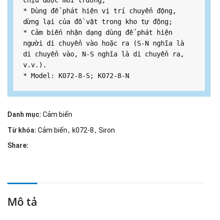
chịu được môi trường;

* Dùng để phát hiện vị trí chuyển động, 
dừng lại của đồ vật trong kho tự động;

* Cảm biến nhận dạng dùng để phát hiện 
người di chuyển vào hoặc ra (S-N nghĩa là 
di chuyển vào, N-S nghĩa là di chuyển ra, 
v.v.).

* Model: K072-8-S; K072-8-N
Danh mục:
Cảm biến
Từ khóa:
Cảm biến
,
k072-8
,
Siron
Share:
Mô tả