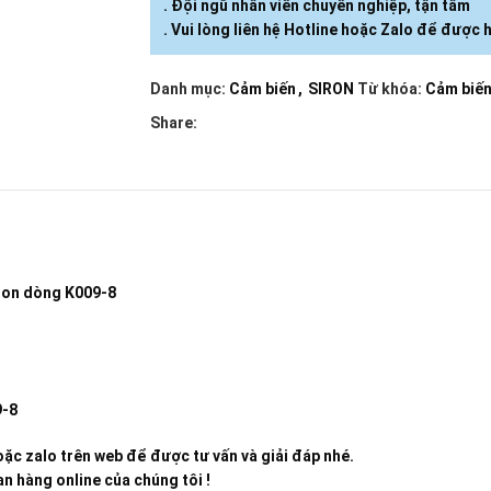
. Đội ngũ nhân viên chuyên nghiệp, tận tâm
. Vui lòng liên hệ Hotline hoặc Zalo để được h
Danh mục:
Cảm biến
,
SIRON
Từ khóa:
Cảm biế
Share:
iron dòng K009-8
9-8
ặc zalo trên web để được tư vấn và giải đáp nhé.
n hàng online của chúng tôi !