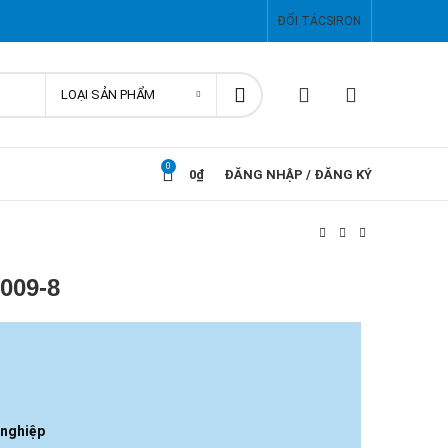
ĐỐI TÁC
SIRON
LOẠI SẢN PHẨM
0
0
₫
ĐĂNG NHẬP / ĐĂNG KÝ
009-8
 nghiệp