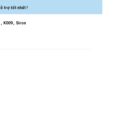
ỗ trợ tốt nhất !
n
,
K009
,
Siron