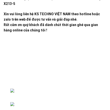
X213-5
Xin vui lòng liên hệ KS TECHNO VIỆT NAM theo hotline hoặc
zalo trên web để được tư vấn và giải đáp nhé.
Rất cảm ơn quý khách đã dành chút thời gian ghé qua gian
hàng online của chúng tôi !
Đại lý phân phối linh kiện tự động hóa và vật tư công
nghiệp
ĐKKD: Số 15, Ngách 268/56/7 Ngọc
Thụy, Phường Bồ Đề, TP. Hà Nội
Văn phòng giao dịch: Số 59 Phố Gia