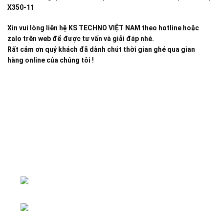
X350-11
Xin vui lòng liên hệ KS TECHNO VIỆT NAM theo hotline hoặc
zalo trên web để được tư vấn và giải đáp nhé.
Rất cảm ơn quý khách đã dành chút thời gian ghé qua gian
hàng online của chúng tôi !
Đại lý phân phối linh kiện tự động hóa và vật tư công
nghiệp
ĐKKD: Số 15, Ngách 268/56/7 Ngọc
Thụy, Phường Bồ Đề, TP. Hà Nội
Văn phòng giao dịch: Số 59 Phố Gia