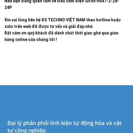
Nếu bạn đang quan tâm về
Đầu cắm điện Siron H641-2-28-
24P
Xin vui lòng liên hệ KS TECHNO VIỆT NAM theo hotline hoặc
zalo trên web để được tư vấn và giải đáp nhé.
Rất cảm ơn quý khách đã dành chút thời gian ghé qua gian
hàng online của chúng tôi !
Đại lý phân phối linh kiện tự động hóa và vật
tư công nghiệp