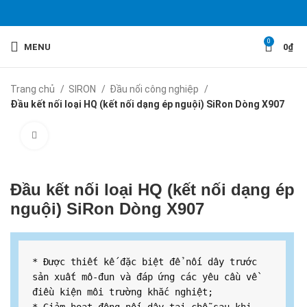
0
MENU
0
₫
Trang chủ
SIRON
Đầu nối công nghiệp
Đầu kết nối loại HQ (kết nối dạng ép nguội) SiRon Dòng X907
Click to enlarge
Đầu kết nối loại HQ (kết nối dạng ép
nguội) SiRon Dòng X907
* Được thiết kế đặc biệt để nối dây trước 
sản xuất mô-đun và đáp ứng các yêu cầu về 
điều kiện môi trường khắc nghiệt;
