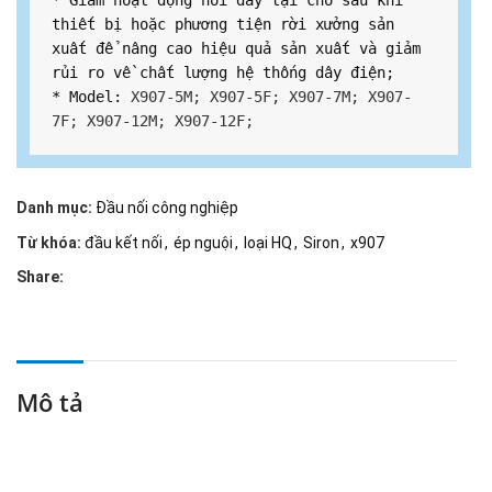
* Giảm hoạt động nối dây tại chỗ sau khi 
thiết bị hoặc phương tiện rời xưởng sản 
xuất để nâng cao hiệu quả sản xuất và giảm 
rủi ro về chất lượng hệ thống dây điện;

* Model: 
X907-5M; X907-5F; X907-7M; X907-
7F; X907-12M; X907-12F; 
Danh mục:
Đầu nối công nghiệp
Từ khóa:
đầu kết nối
,
ép nguội
,
loại HQ
,
Siron
,
x907
Share:
Mô tả