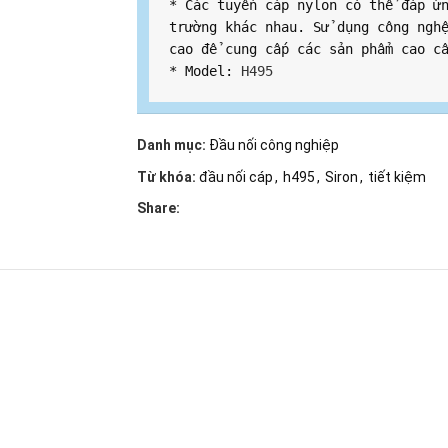
* Các tuyến cáp nylon có thể đáp ứn
trường khác nhau. Sử dụng công nghệ
cao để cung cấp các sản phẩm cao cấ
* Model: 
H495
Danh mục:
Đầu nối công nghiệp
Từ khóa:
đầu nối cáp
,
h495
,
Siron
,
tiết kiệm
Share: