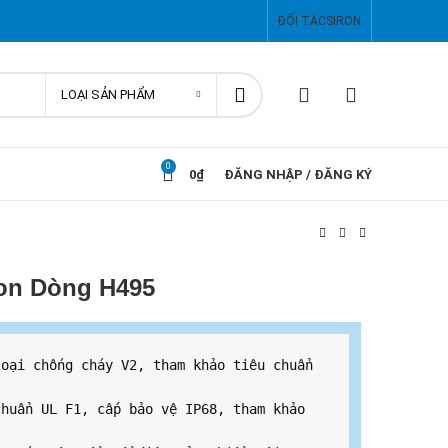
ĐỐI TÁC
SIRON
LOẠI SẢN PHẨM
0
0
₫
ĐĂNG NHẬP / ĐĂNG KÝ
Ron Dòng H495
oại chống cháy V2, tham khảo tiêu chuẩn 
huẩn UL F1, cấp bảo vệ IP68, tham khảo 