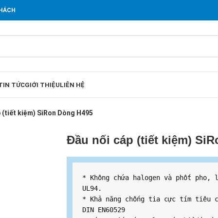
KHÁCH
TIN TỨC
GIỚI THIỆU
LIÊN HỆ
 (tiết kiệm) SiRon Dòng H495
Đầu nối cáp (tiết kiệm) Si
* Không chứa halogen và phốt pho, l
UL94.

* Khả năng chống tia cực tím tiêu c
DIN EN60529
