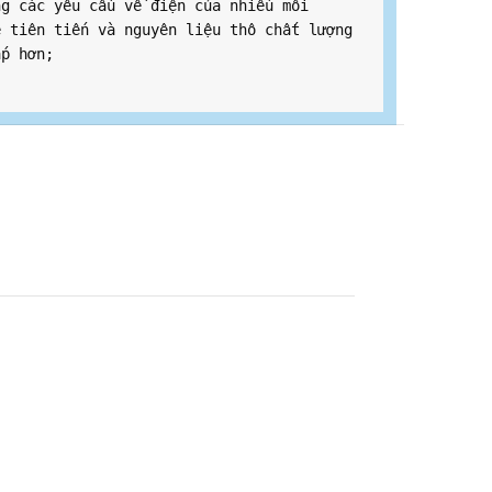
g các yêu cầu về điện của nhiều môi 
 tiên tiến và nguyên liệu thô chất lượng 
p hơn;
