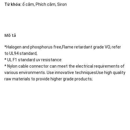
Từ khóa:
ổ cắm
,
Phích cắm
,
Siron
Mô tả
*Halogen and phosphorus free,Flame retardant grade VO, refer
to UL94 standard,
* UL F1 standard uv resistance
* Nylon cable connector can meet the electrical requirements of
various environments. Use innovative techniquesUse high quality
raw materials to provide higher grade products;