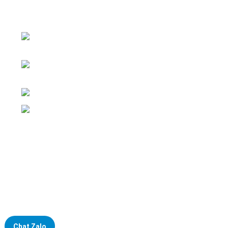
Đại lý phân phối linh kiện tự động hóa và vật tư công
nghiệp
ĐKKD: Số 15, Ngách 268/56/7 Ngọc Thụy,
Phường Bồ Đề, TP. Hà Nội
Văn phòng giao dịch: Số 59 Phố Gia
Thượng, Phường Bồ Đề, TP. Hà Nội
Liên hệ: 0866451088 / 0356092572
Email: kstechnovietnam@gmail.com
Chat Zalo