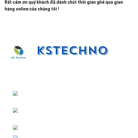
Rất cảm ơn quý khách đã dành chút thời gian ghé qua gian
hàng online của chúng tôi !
Đại lý phân phối linh kiện tự động hóa và vật tư công
nghiệp
ĐKKD: Số 15, Ngách 268/56/7 Ngọc
Thụy, Phường Bồ Đề, TP. Hà Nội
Văn phòng giao dịch: Số 59 Phố Gia
Thượng, Phường Bồ Đề, TP. Hà Nội
Liên hệ: 0866451088 / 0356092572