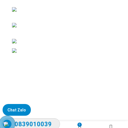
ĐKKD: Số 15, Ngách 268/56/7 Ngọc Thụy,
Phường Bồ Đề, TP. Hà Nội
Văn phòng giao dịch: Số 59 Phố Gia
Thượng, Phường Bồ Đề, TP. Hà Nội
Liên hệ: 0866451088 / 0356092572
Email: kstechnovietnam@gmail.com
Chat Zalo
0839010039
0