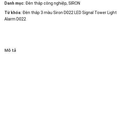
Danh mục:
Đèn tháp công nghiệp
,
SIRON
Từ khóa:
Đèn tháp 3 màu Siron D022 LED Signal Tower Light
Alarm D022
Mô tả
Đại lý phân phối linh kiện tự động hóa và vật tư công
nghiệp