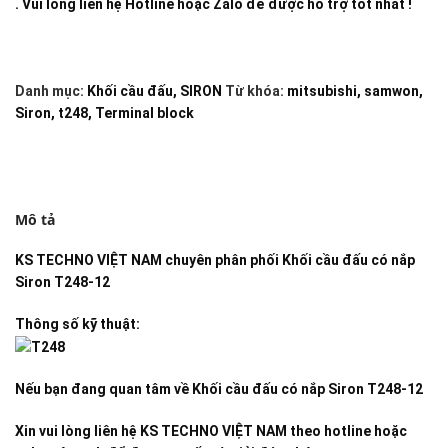
. Vui lòng liên hệ Hotline hoặc Zalo để được hỗ trợ tốt nhất !
Danh mục:
Khối cầu đấu
,
SIRON
Từ khóa:
mitsubishi
,
samwon
,
Siron
,
t248
,
Terminal block
Mô tả
KS TECHNO VIỆT NAM
chuyên phân phối
Khối cầu đấu có nắp
Siron T248-12
Thông số kỹ thuật:
Nếu bạn đang quan tâm về
Khối cầu đấu có nắp Siron T248-12
Xin vui lòng liên hệ KS TECHNO VIỆT NAM theo hotline hoặc