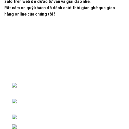
zalo trên web để được tư vấn và giải đáp nhé.
Rất cảm ơn quý khách đã dành chút thời gian ghé qua gian
hàng online của chúng tôi !
Đại lý phân phối linh kiện tự động hóa và vật tư công
nghiệp
ĐKKD: Số 15, Ngách 268/56/7 Ngọc
Thụy, Phường Bồ Đề, TP. Hà Nội
Văn phòng giao dịch: Số 59 Phố Gia
Thượng, Phường Bồ Đề, TP. Hà Nội
Liên hệ: 0866451088 / 0356092572
Email: kstechnovietnam@gmail.com