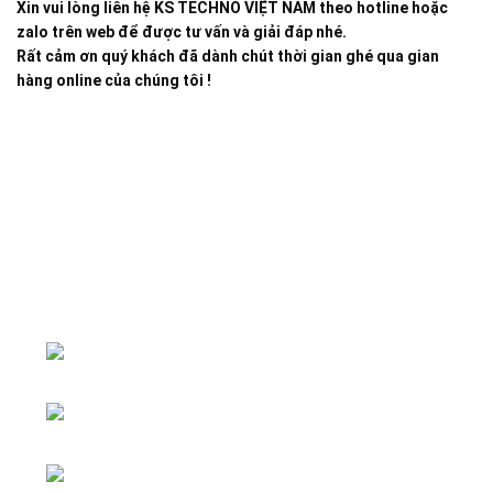
Xin vui lòng liên hệ KS TECHNO VIỆT NAM theo hotline hoặc
zalo trên web để được tư vấn và giải đáp nhé.
Rất cảm ơn quý khách đã dành chút thời gian ghé qua gian
hàng online của chúng tôi !
Đại lý phân phối linh kiện tự động hóa và vật tư công
nghiệp
ĐKKD: Số 15, Ngách 268/56/7 Ngọc
Thụy, Phường Bồ Đề, TP. Hà Nội
Văn phòng giao dịch: Số 59 Phố Gia
Thượng, Phường Bồ Đề, TP. Hà Nội
Liên hệ: 0866451088 / 0356092572