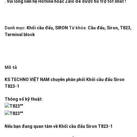
. Vui lòng liên hệ Hotline hoặc Zalo để được hỗ trợ tốt nhất !
Danh mục:
Khối cầu đấu
,
SIRON
Từ khóa:
Cầu đấu
,
Siron
,
T823
,
Terminal block
Mô tả
KS TECHNO VIỆT NAM
chuyên phân phối
Khối cầu đấu Siron
T823-1
Thông số kỹ thuật:
Nếu bạn đang quan tâm về
Khối cầu đấu Siron T823-1